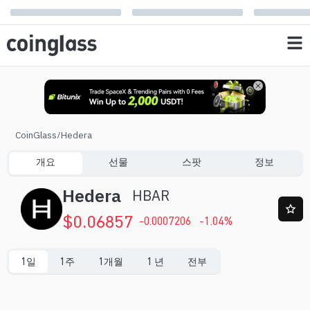
CoinGlass
/
Hedera
개요
선물
스팟
정보
Hedera
HBAR
$
0.06857
-0.0007206
-1.04
%
1일
1주
1개월
1 년
전부