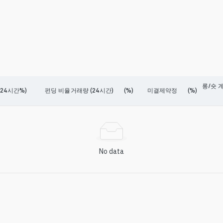
롱/숏 계
24시간%)
펀딩 비율
거래량 (24시간)
(%)
미결제약정
(%)
No data