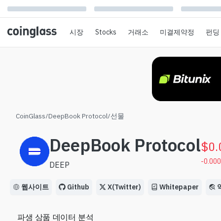
시장
Stocks
거래소
미결제약정
펀딩
CoinGlass
/
DeepBook Protocol
/
선물
DeepBook Protocol
$
0.
-0.00
DEEP
웹사이트
Github
X(Twitter)
Whitepaper
파생 상품 데이터 분석