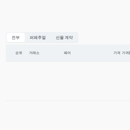
전부
퍼페추얼
선물 계약
순위
거래소
페어
가격
가격(