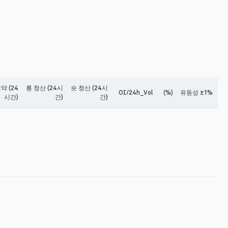
약 (24
롱 청산 (24시
숏 청산 (24시
OI/24h_Vol
(%)
유동성 ±1%
시간)
간)
간)