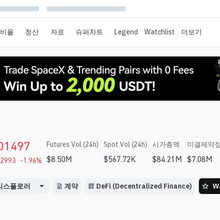
 비율
청산
자료
슈퍼차트
Legend
Watchlist
더보기
01497
Futures Vol (24h)
Spot Vol (24h)
시가총액
미결제약
$
8.50M
$
567.72K
$
84.21M
$
7.08M
02993
-1.96
%
익스플로러
계약
DeFi (Decentralized Finance)
Wa