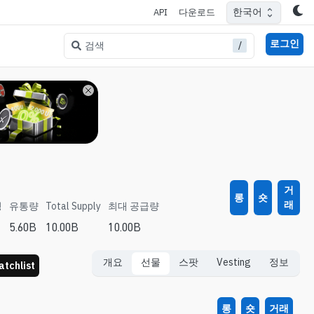
한국어
API
다운로드
로그인
/
검색
거
롱
숏
래
정
유통량
Total Supply
최대 공급량
5.60B
10.00B
10.00B
개요
선물
스팟
Vesting
정보
tchlist
롱
숏
거래