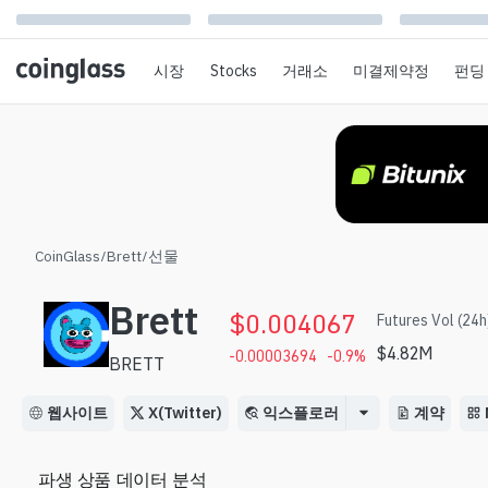
시장
Stocks
거래소
미결제약정
펀딩
CoinGlass
/
Brett
/
선물
Brett
$
0.004067
Futures Vol (24h
$
4.82M
-0.00003694
-0.9
%
BRETT
웹사이트
X(Twitter)
익스플로러
계약
파생 상품 데이터 분석