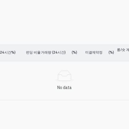
롱/숏 계
24시간%)
펀딩 비율
거래량 (24시간)
(%)
미결제약정
(%)
No data