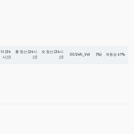
약 (24
롱 청산 (24시
숏 청산 (24시
OI/24h_Vol
(%)
유동성 ±1%
시간)
간)
간)