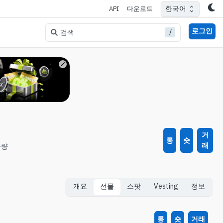
한국어
API
다운로드
로그인
/
검색
거
롱
숏
래
급량
개요
선물
스팟
Vesting
정보
롱
숏
거래