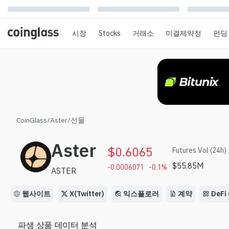
시장
Stocks
거래소
미결제약정
펀딩
CoinGlass
/
Aster
/
선물
Aster
$
0.6065
Futures Vol (24h)
$
55.85M
-0.0006071
-0.1
%
ASTER
웹사이트
X(Twitter)
익스플로러
계약
DeFi 
파생 상품 데이터 분석