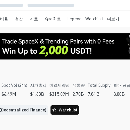
 비율
청산
자료
슈퍼차트
Legend
Watchlist
더보기
Spot Vol (24h)
시가총액
미결제약정
유통량
Total Supply
최대 공
$
6.49M
$
1.63B
$
315.09M
2.70B
7.81B
8.00B
(Decentralized Finance)
Watchlist