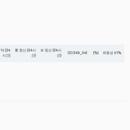
약 (24
롱 청산 (24시
숏 청산 (24시
OI/24h_Vol
(%)
유동성 ±1%
시간)
간)
간)