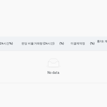
롱/숏 계
24시간%)
펀딩 비율
거래량 (24시간)
(%)
미결제약정
(%)
No data