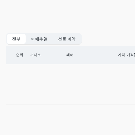
전부
퍼페추얼
선물 계약
순위
거래소
페어
가격
가격(