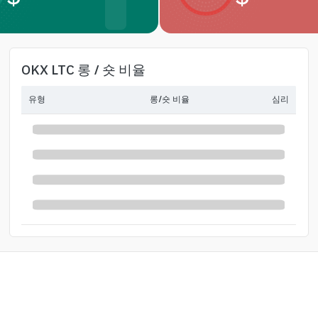
OKX LTC 롱 / 숏 비율
유형
롱/숏 비율
심리