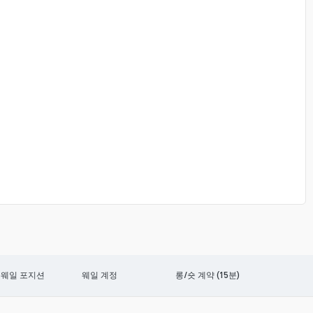
웨일 포지션
웨일 계정
롱/숏 계약 (15분)