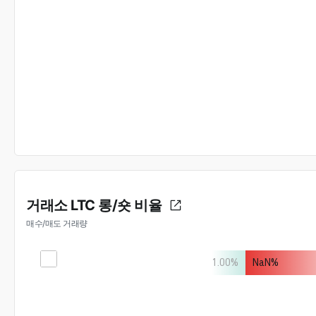
거래소 LTC 롱/숏 비율
매수/매도 거래량
1.00
%
NaN
%