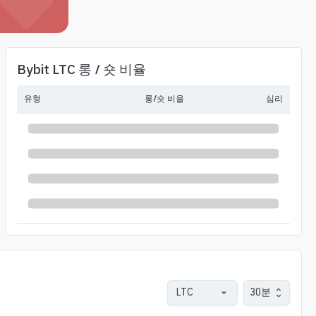
Bybit LTC 롱 / 숏 비율
유형
롱/숏 비율
심리
30분