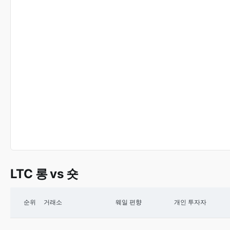
LTC 롱 vs 숏
순위
거래소
웨일 편향
개인 투자자