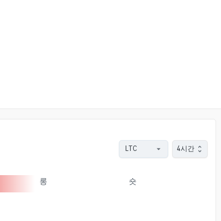
4시간
롱
숏