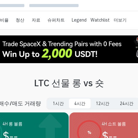
 비율
청산
자료
슈퍼차트
Legend
Watchlist
더보기
LTC 선물 롱 vs 숏
매수/매도 거래량
1시간
4시간
12시간
24시간
4H 롱 볼륨
4H 쇼트 볼륨
$
--
$
--
%