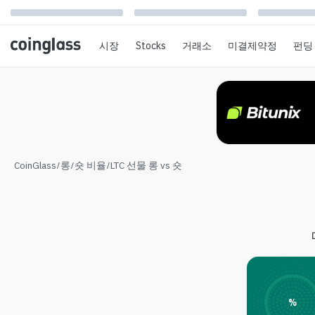
시장
Stocks
거래소
미결제약정
펀딩
CoinGlass
/
롱/숏 비율
/
LTC 선물 롱 vs 숏
%