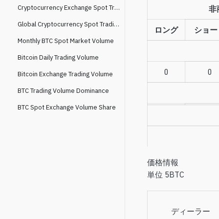
Cryptocurrency Exchange Spot Trading Volume Market Share
非
Global Cryptocurrency Spot Trading Volume
ロング
ショー
Monthly BTC Spot Market Volume
Bitcoin Daily Trading Volume
0
0
Bitcoin Exchange Trading Volume
BTC Trading Volume Dominance
BTC Spot Exchange Volume Share
価格情報
単位
5BTC
ディーラー