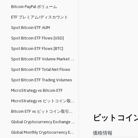
Bitcoin PayPal ボリューム
ETF プレミアム/ディスカウント
Spot Bitcoin ETF AUM
Spot Bitcoin ETF Flows [USD]
Spot Bitcoin ETF Flows [BTC]
Spot Bitcoin ETF Volume Market Share
Spot Bitcoin ETF Total Net Flows
Spot Bitcoin ETF Trading Volumes
MicroStrategy vs Bitcoin ETF
MicroStrategy vs ビットコイン取引所残高
Bitcoin ETF vs ビットコイン取引所残高
ビットコイン
Global Cryptocurrency Exchange Spot Trading Volume
Global Monthly Cryptocurrency Exchange Spot Trading Volume
価格情報