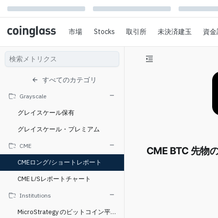
市場
Stocks
取引所
未決済建玉
資金
すべてのカテゴリ
Grayscale
グレイスケール保有
グレイスケール・プレミアム
CME
CME BTC 先物
CMEロング/ショートレポート
CME L/Sレポートチャート
Institutions
MicroStrategy のビットコイン平均取得コスト