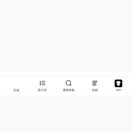
取引所
通貨検索
詳細
APP
市場
について
プロダクト
私たちについて
Stocks