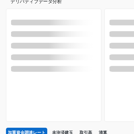
デリバティブデータ分析
加重資金調達レート
未決済建玉
取引高
清算