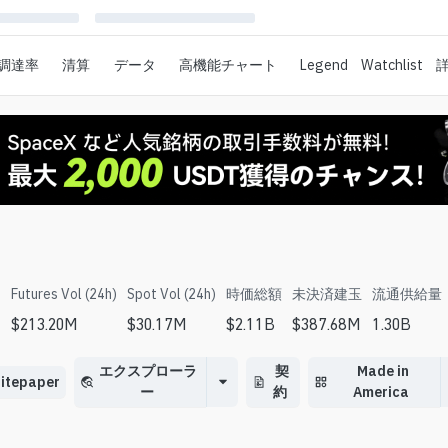
調達率
清算
データ
高機能チャート
Legend
Watchlist
Futures Vol (24h)
Spot Vol (24h)
時価総額
未決済建玉
流通供給量
$
213.20M
$
30.17M
$
2.11B
$
387.68M
1.30B
%
エクスプローラ
契
Made in
itepaper
ー
約
America