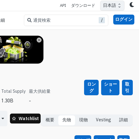
日本語
API
ダウンロード
ログイン
/
通貨検索
詳細
ロン
ショー
取
グ
ト
引
Total Supply
最大供給量
1.30B
-
Watchlist
概要
先物
現物
Vesting
詳細