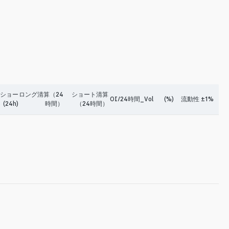
-ショー
ロング清算（24
ショート清算
OI/24時間_Vol
(%)
流動性 ±1%
 (24h)
時間）
（24時間）