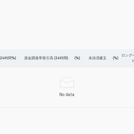
ロング
24時間%)
資金調達率
取引高 (24時間)
(%)
未決済建玉
(%)
ト
No data