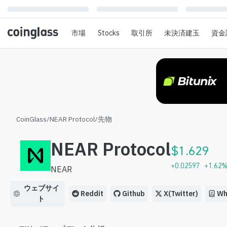
市場
Stocks
取引所
未決済建玉
資金
CoinGlass
/
NEAR Protocol
/
先物
NEAR Protocol
$
1.629
+
0.02597
+
1.62
NEAR
ウェブサイ
Reddit
Github
X(Twitter)
Wh
ト