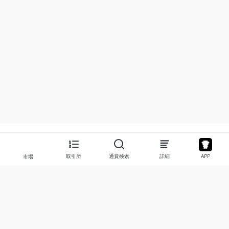
取引所
通貨検索
詳細
APP
市場
について
プロダクト
私たちについて
Stocks