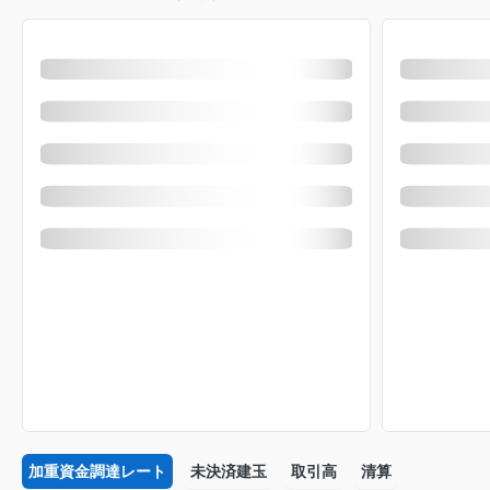
加重資金調達レート
未決済建玉
取引高
清算