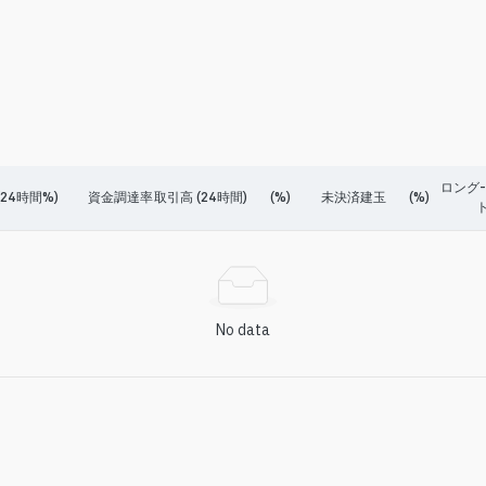
ロング
24時間%)
資金調達率
取引高 (24時間)
(%)
未決済建玉
(%)
ト
No data