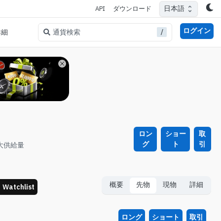
日本語
API
ダウンロード
ログイン
/
通貨検索
詳細
ロン
ショー
取
グ
ト
引
大供給量
概要
先物
現物
詳細
Watchlist
ロング
ショート
取引