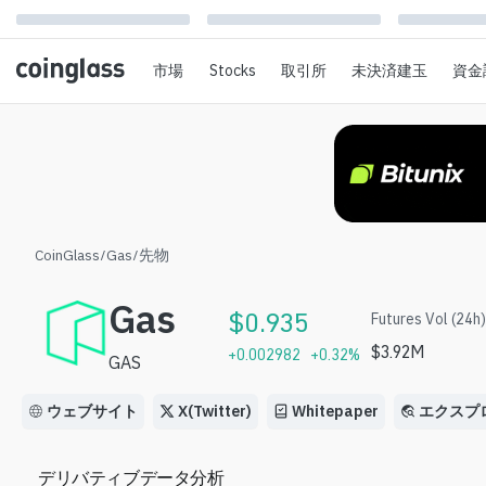
市場
Stocks
取引所
未決済建玉
資金
CoinGlass
/
Gas
/
先物
Gas
$
0.935
Futures Vol (24h)
$
3.92M
+
0.002982
+
0.32
%
GAS
ウェブサイト
X(Twitter)
Whitepaper
エクスプ
デリバティブデータ分析