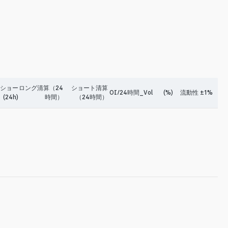
-ショー
ロング清算（24
ショート清算
OI/24時間_Vol
(%)
流動性 ±1%
 (24h)
時間）
（24時間）