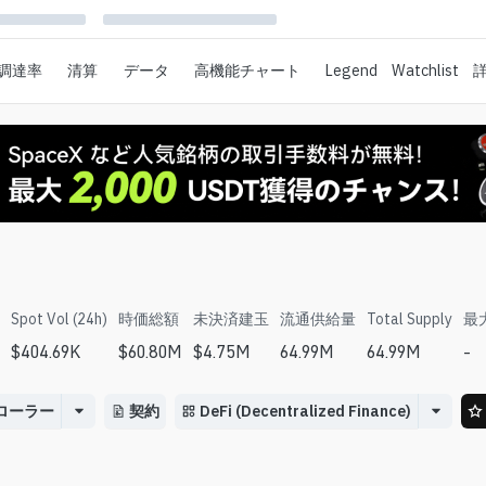
調達率
清算
データ
高機能チャート
Legend
Watchlist
Spot Vol (24h)
時価総額
未決済建玉
流通供給量
Total Supply
最
$
404.69K
$
60.80M
$
4.75M
64.99M
64.99M
-
ローラー
契約
DeFi (Decentralized Finance)