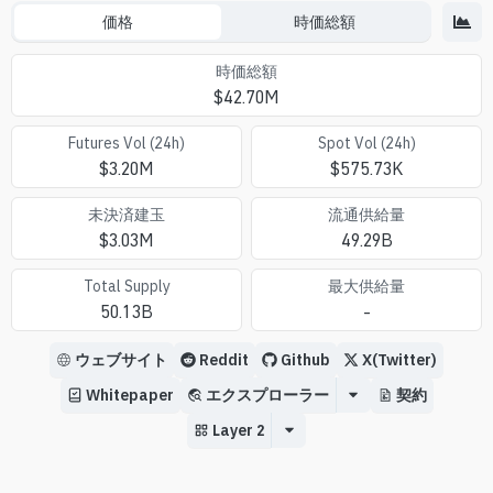
価格
時価総額
時価総額
$
42.70M
Futures Vol (24h)
Spot Vol (24h)
$
3.20M
$
575.73K
未決済建玉
流通供給量
$
3.03M
49.29B
Total Supply
最大供給量
50.13B
-
ウェブサイト
Reddit
Github
X(Twitter)
Whitepaper
エクスプローラー
契約
Layer 2