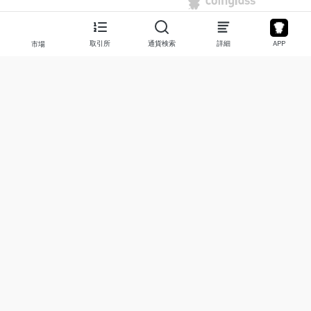
取引所
通貨検索
詳細
APP
市場
について
プロダクト
私たちについて
Stocks
お問い合わせ
Legend
免責事項
APP
利用規約
API
プライバシーポリシー
Chart
詳細
寄付
学習センター
BTC