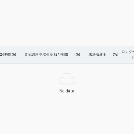
ロング
24時間%)
資金調達率
取引高 (24時間)
(%)
未決済建玉
(%)
ト
No data