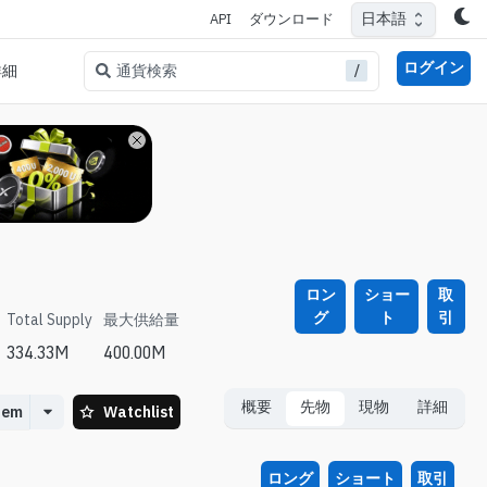
日本語
API
ダウンロード
ログイン
/
通貨検索
詳細
ロン
ショー
取
グ
ト
引
Total Supply
最大供給量
334.33M
400.00M
概要
先物
現物
詳細
tem
Watchlist
ロング
ショート
取引