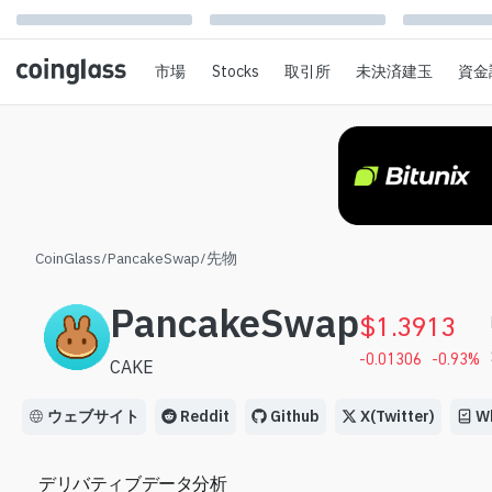
市場
Stocks
取引所
未決済建玉
資金
CoinGlass
/
PancakeSwap
/
先物
PancakeSwap
$
1.3913
-0.01306
-0.93
%
CAKE
ウェブサイト
Reddit
Github
X(Twitter)
W
デリバティブデータ分析