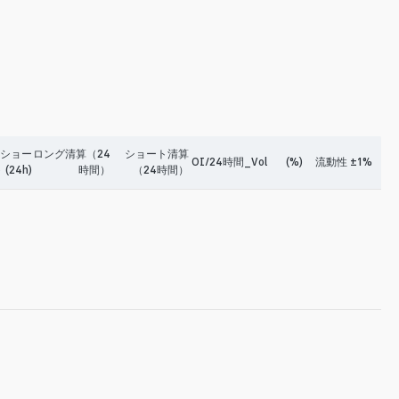
-ショー
ロング清算（24
ショート清算
OI/24時間_Vol
(%)
流動性 ±1%
 (24h)
時間）
（24時間）