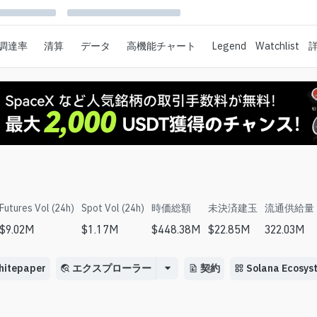
調達率
清算
データ
高機能チャート
Legend
Watchlist
Futures Vol (24h)
Spot Vol (24h)
時価総額
未決済建玉
流通供給量
$
9.02M
$
1.17M
$
448.38M
$
22.85M
322.03M
hitepaper
エクスプローラー
契約
Solana Ecosys