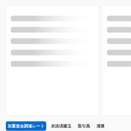
加重資金調達レート
未決済建玉
取引高
清算