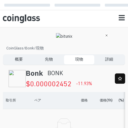
CoinGlass
/
Bonk
/
現物
概要
先物
現物
詳細
Bonk
BONK
$
0.000002452
-11.93
%
取引所
ペア
価格
価格(1h)
(%)