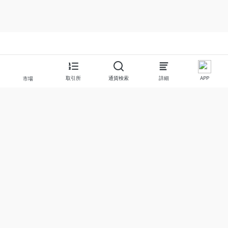
取引所
通貨検索
詳細
APP
市場
について
プロダクト
私たちについて
Stocks
お問い合わせ
Legend
免責事項
APP
利用規約
API
プライバシーポリシー
Chart
詳細
寄付