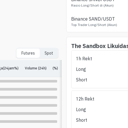
Rasio Long/Short di (Akun)
Binance
SAND
/USDT
Top Trader Long/Short (Akun)
The Sandbox
Likuidas
Futures
Spot
1h Rekt
Long/Short (24
ga(24jam%)
Volume (24h)
(%)
Minat Terbuka
(%)
Long
Jam)
Short
12h Rekt
Long
Short