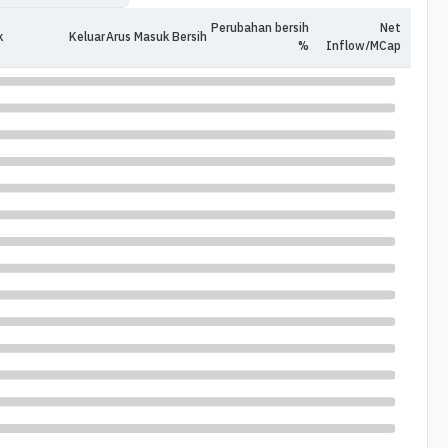
Perubahan bersih
Net
k
Keluar
Arus Masuk Bersih
%
Inflow/MCap