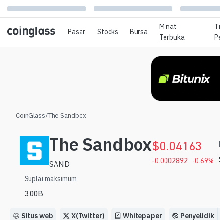
Minat
T
Pasar
Stocks
Bursa
Terbuka
P
CoinGlass
/
The Sandbox
The Sandbox
$
0.04163
-0.0002892
-0.69
%
SAND
Suplai maksimum
3.00B
Situs web
X(Twitter)
Whitepaper
Penyelidik