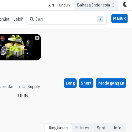
Bahasa Indonesia
API
Unduh
Masuk
/
Cari
hlist
Lebih
Long
Short
Perdagangan
beredar
Total Supply
3.00B
Ringkasan
Futures
Spot
Info