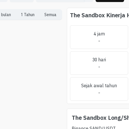
The Sandbox
Kinerja
 bulan
1 Tahun
Semua
4 jam
-
30 hari
-
Sejak awal tahun
-
The Sandbox
Long/Sh
Binance
SAND
/USDT