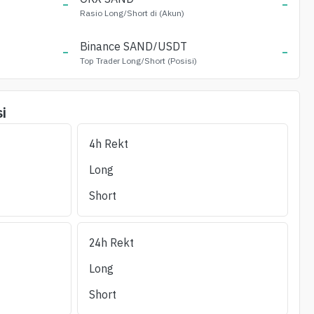
-
-
Rasio Long/Short di (Akun)
-
Binance
SAND
/USDT
-
Top Trader Long/Short (Posisi)
i
4h Rekt
Likuidasi Long
Likuidasi Short
OI/24h_Vol
(%)
Likuiditas ±1%
Long
(24 jam)
(24 jam)
Short
24h Rekt
Long
Short