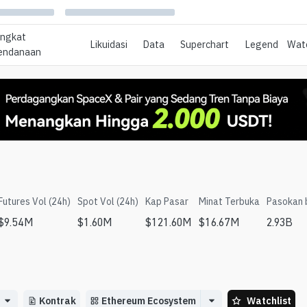
ingkat
Likuidasi
Data
Superchart
Legend
Watc
endanaan
Futures Vol (24h)
Spot Vol (24h)
Kap Pasar
Minat Terbuka
Pasokan 
$
9.54M
$
1.60M
$
121.60M
$
16.67M
2.93B
Kontrak
Ethereum Ecosystem
Watchlist