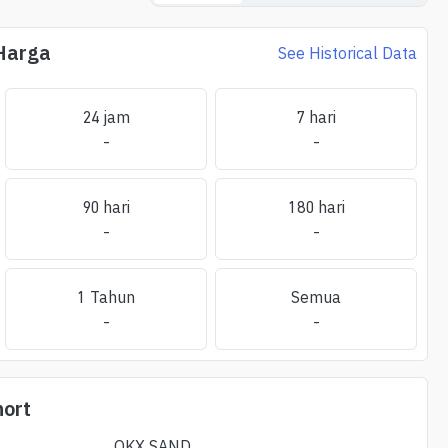
 Harga
See Historical Data
24 jam
7 hari
-
-
90 hari
180 hari
-
-
1 Tahun
Semua
-
-
ort
OKX
SAND