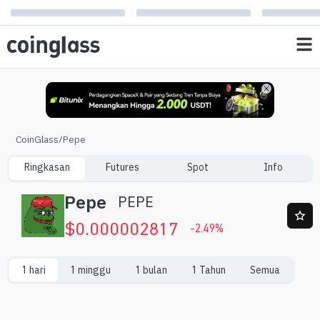
CoinGlass
/
Pepe
Ringkasan
Futures
Spot
Info
Pepe
PEPE
$
0.000002817
-2.49
%
1 hari
1 minggu
1 bulan
1 Tahun
Semua