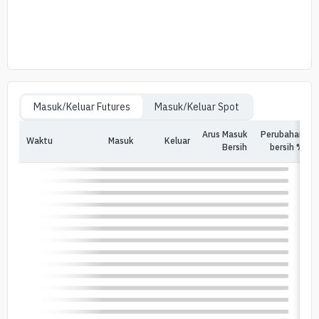
Masuk/Keluar Futures
Masuk/Keluar Spot
Arus Masuk
Perubahan
Waktu
Masuk
Keluar
In
Bersih
bersih %