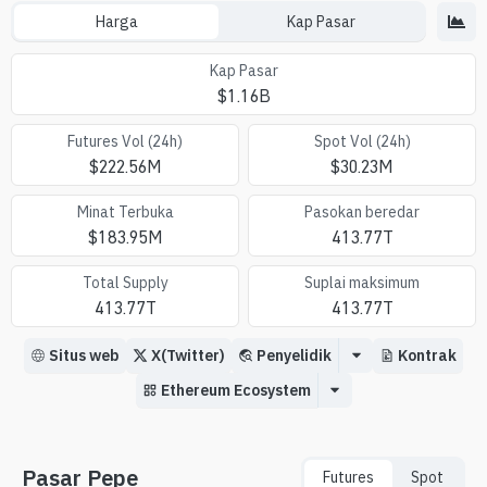
Harga
Kap Pasar
Kap Pasar
$
1.16B
Futures Vol (24h)
Spot Vol (24h)
$
222.56M
$
30.23M
Minat Terbuka
Pasokan beredar
$
183.95M
413.77T
Total Supply
Suplai maksimum
413.77T
413.77T
Situs web
X(Twitter)
Penyelidik
Kontrak
Ethereum Ecosystem
Pasar Pepe
Futures
Spot