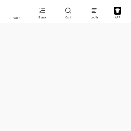
Bursa
Cari
Lebih
APP
Pasar
Tentang
Produk
Tentang Kami
Stocks
Hubungi Kami
Legend
Penyangkalan
APP
Syarat Penggunaan
API
Kebijakan Privasi
Chat
Lebih
Donasi
Pusat Pembelajaran
BTC