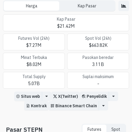
Harga
Kap Pasar
Kap Pasar
$
21.42M
Futures Vol (24h)
Spot Vol (24h)
$
7.27M
$
663.82K
Minat Terbuka
Pasokan beredar
$
8.02M
3.11B
Total Supply
Suplai maksimum
5.07B
-
Situs web
X(Twitter)
Penyelidik
Kontrak
Binance Smart Chain
Pasar STEPN
Futures
Spot