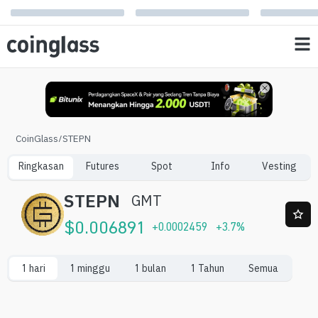
CoinGlass
/
STEPN
Ringkasan
Futures
Spot
Info
Vesting
STEPN
GMT
$
0.006891
+
0.0002459
+
3.7
%
1 hari
1 minggu
1 bulan
1 Tahun
Semua