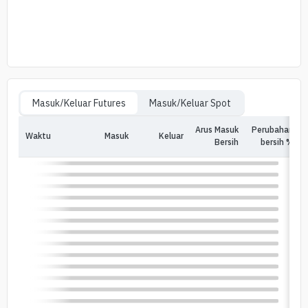
Masuk/Keluar Futures
Masuk/Keluar Spot
Arus Masuk
Perubahan
Waktu
Masuk
Keluar
In
Bersih
bersih %