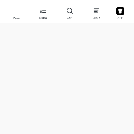
Bursa
Cari
Lebih
APP
Pasar
Tentang
Produk
Tentang Kami
Stocks
Hubungi Kami
Legend
Penyangkalan
APP
Syarat Penggunaan
API
Kebijakan Privasi
Chat
Lebih
Donasi
Pusat Pembelajaran
BTC