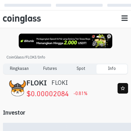
CoinGlass
/
FLOKI
/
Info
Ringkasan
Futures
Spot
Info
FLOKI
FLOKI
$
0.00002084
-0.81
%
Investor