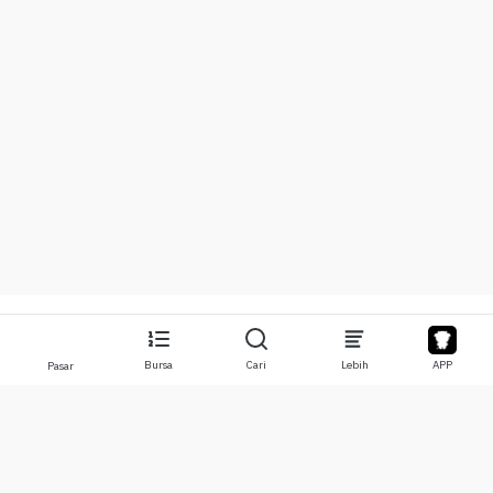
Bursa
Cari
Lebih
APP
Pasar
Tentang
Produk
Tentang Kami
Stocks