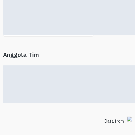
Tidak ditemukan informasi investor
Anggota Tim
Informasi tim tidak tersedia
Data from :