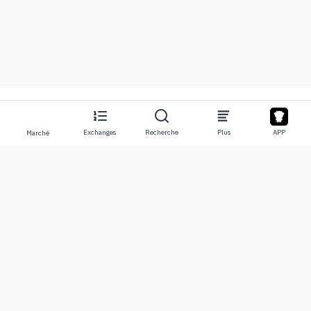
Exchanges
Recherche
Plus
APP
Marché
À propos
Produits
À propos de nous
Stocks
Nous contacter
Legend
Clause de non-responsabilité
APP
Conditions d'utilisation
API