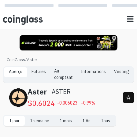
CoinGlass
/
Aster
Au
Aperçu
Futures
Informations
Vesting
comptant
Aster
ASTER
$
0.6024
-0.006023
-0.99
%
1 jour
1 semaine
1 mois
1 An
Tous