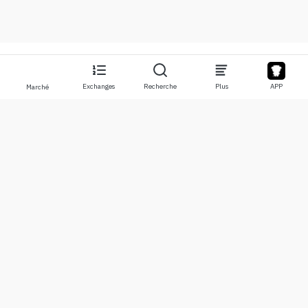
Exchanges
Recherche
Plus
APP
Marché
À propos
Produits
À propos de nous
Stocks
Nous contacter
Legend
Clause de non-responsabilité
APP
Conditions d'utilisation
API
Politique de confidentialité
Graphique
Plus
Dons