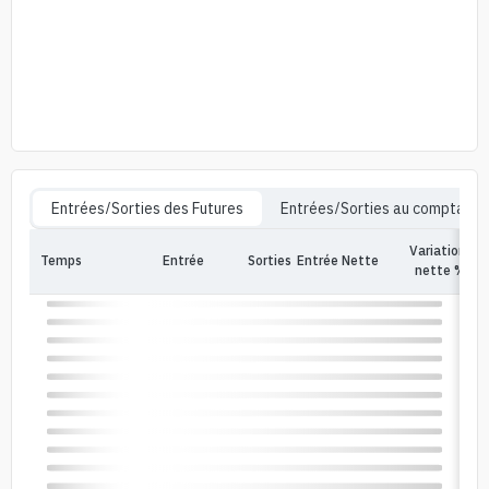
Entrées/Sorties des Futures
Entrées/Sorties au comptant
Variation
Temps
Entrée
Sorties
Entrée Nette
In
nette %