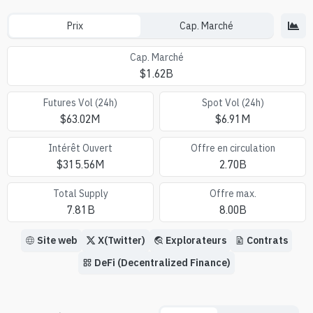
Prix
Cap. Marché
Cap. Marché
$
1.62B
Futures Vol (24h)
Spot Vol (24h)
$
63.02M
$
6.91M
Intérêt Ouvert
Offre en circulation
$
315.56M
2.70B
Total Supply
Offre max.
7.81B
8.00B
Site web
X(Twitter)
Explorateurs
Contrats
DeFi (Decentralized Finance)