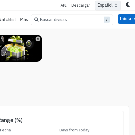
Español
API
Descargar
Iniciar
/
Buscar divisas
atchlist
Más
Range (%)
Fecha
Days from Today