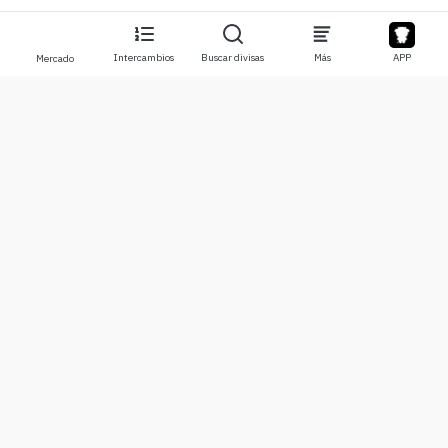
Intercambios
Buscar divisas
Más
APP
Mercado
Acerca de
Productos
Sobre nosotros
Stocks
Contáctanos
Legend
Descargo de responsabilidad
APP
Términos de Uso
API
Política de privacidad
Gráfico
Más
Donaciones
Centro de Aprendizaje
BTC