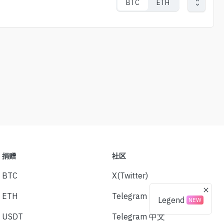
BTC
ETH
捐赠
社区
BTC
X(Twitter)
ETH
Telegram
Legend
NEW
USDT
Telegram 中文