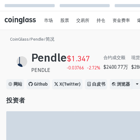
市场
股票
交易所
持仓
资金费率
CoinGlass
/
Pendle
/
简况
Pendle
$
1.347
合约成交额
现货
$
2400.77万
$
28
-0.03766
-2.72
%
PENDLE
网站
Github
X(Twitter)
白皮书
浏览器
投资者
没有找到投资人信息