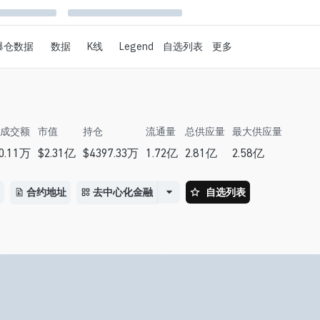
爆仓数据
数据
K线
Legend
自选列表
更多
成交额
市值
持仓
流通量
总供应量
最大供应量
0.11万
$
2.31亿
$
4397.33万
1.72亿
2.81亿
2.58亿
合约地址
去中心化金融
自选列表