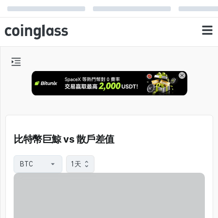
比特幣巨鯨 vs 散戶差值
1天