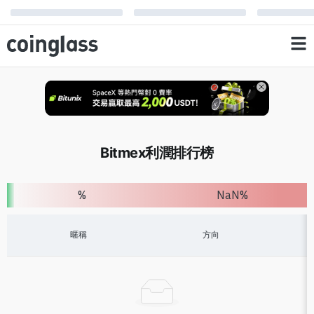
Bitmex利潤排行榜
%
NaN
%
暱稱
方向