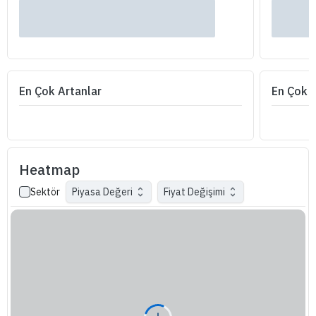
En Çok Artanlar
En Çok 
Heatmap
Piyasa Değeri
Fiyat Değişimi
Sektör