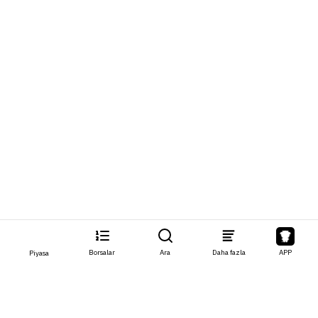
Borsalar
Ara
Daha fazla
APP
Piyasa
Hakkında
Ürünler