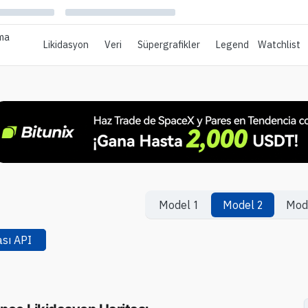
ma
Likidasyon
Veri
Süpergrafikler
Legend
Watchlist
Model 1
Model 2
Mod
ası
API