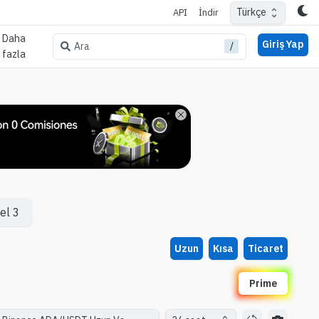
Türkçe
API
İndir
Daha
Giriş Yap
/
Ara
fazla
el 3
Uzun
Kısa
Ticaret
Prime