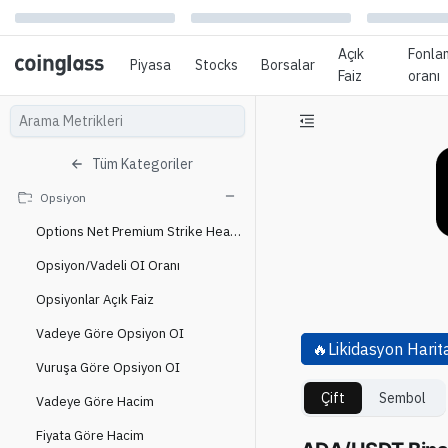
Açık
Fonla
Piyasa
Stocks
Borsalar
Faiz
oranı
Tüm Kategoriler
Opsiyon
Options Net Premium Strike Heatmap
Opsiyon/Vadeli OI Oranı
Opsiyonlar Açık Faiz
Vadeye Göre Opsiyon OI
🔥
Likidasyon Harit
Vuruşa Göre Opsiyon OI
Çift
Sembol
Vadeye Göre Hacim
Fiyata Göre Hacim