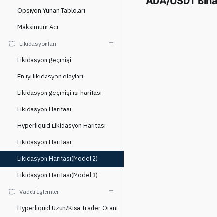
ADA/USDT Binan
Opsiyon Yunan Tabloları
Maksimum Acı
Likidasyonları
Likidasyon geçmişi
En iyi likidasyon olayları
Likidasyon geçmişi ısı haritası
Likidasyon Haritası
Hyperliquid Likidasyon Haritası
Likidasyon Haritası
Likidasyon Haritası(Model 2)
Likidasyon Haritası(Model 3)
Vadeli İşlemler
Hyperliquid Uzun/Kısa Trader Oranı