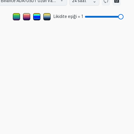
24 saat
Likidite eşiği
=
1