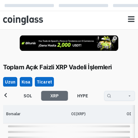
Toplam Açık Faizli XRP Vadeli İşlemleri
Uzun
Kısa
Ticaret
TH
SOL
XRP
HYPE
XAU
D
Borsalar
OI(XRP)
OI