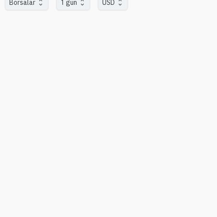
Borsalar
1 gün
USD