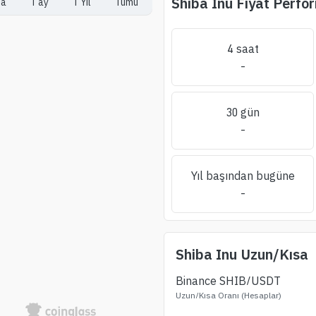
Shiba Inu
Fiyat Perfo
ta
1 ay
1 Yıl
Tümü
4 saat
-
30 gün
-
Yıl başından bugüne
-
Shiba Inu
Uzun/Kısa
Binance
SHIB
/USDT
Uzun/Kısa Oranı (Hesaplar)