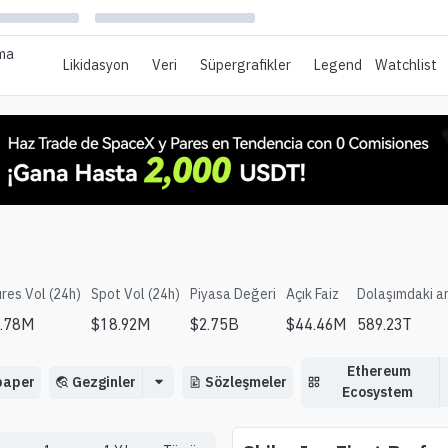
ma
Likidasyon
Veri
Süpergrafikler
Legend
Watchlist
res Vol (24h)
Spot Vol (24h)
Piyasa Değeri
Açık Faiz
Dolaşımdaki a
2.78M
$
18.92M
$
2.75B
$
44.46M
589.23T
Ethereum
paper
Gezginler
Sözleşmeler
Ecosystem