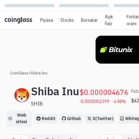
Açık
Fonla
Piyasa
Stocks
Borsalar
Faiz
oranı
CoinGlass
/
Shiba Inu
Shiba Inu
$
0.000004676
Futu
$
6
-0.0000002399
-4.88
%
SHIB
Web
Reddit
Github
X(Twitter)
White
sitesi