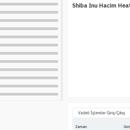
Shiba Inu
Hacim Hea
Vadeli İşlemler Giriş/Çıkış
Zaman
Giri