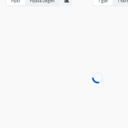
Fiyat
Piyasa Değeri
1 gün
1 haf