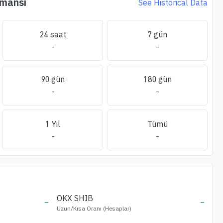
rmansı
See Historical Data
24 saat
7 gün
-
-
90 gün
180 gün
-
-
1 Yıl
Tümü
-
-
-
OKX
SHIB
-
Uzun/Kısa Oranı (Hesaplar)