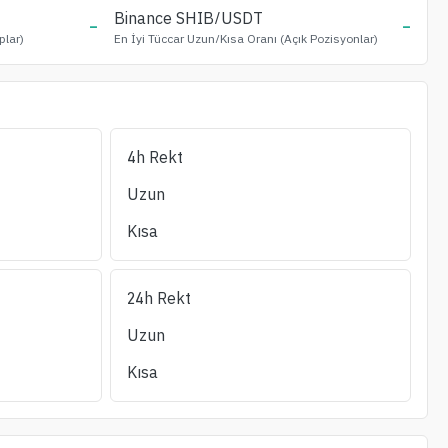
-
Binance
SHIB
/USDT
-
plar)
En İyi Tüccar Uzun/Kısa Oranı (Açık Pozisyonlar)
4h Rekt
Uzun Likidasyon
Kısa Likidasyon
OI/24S_Vol
(%)
Likidite ±1%
Uzun
(24s)
(24s)
Kısa
24h Rekt
Uzun
Kısa