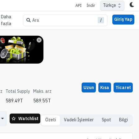
Türkçe
API
İndir
Daha
Giriş Yap
/
Ara
fazla
Uzun
Kısa
Ticaret
rz
Total Supply
Maks. arz
589.49T
589.55T
Watchlist
Özeti
Vadeli İşlemler
Spot
Bilgi