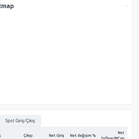
tmap
Spot Giriş/Çıkış
Net
ş
Çıkışı
Net Giriş
Net değişim %
Inflow/MCap