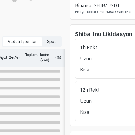
Binance
SHIB
/USDT
En İyi Tüccar Uzun/Kısa Oranı (Hesa
Shiba Inu
Likidasyon
Vadeli İşlemler
Spot
1h Rekt
Toplam Hacim
Fiyat(24s%)
(%)
Açık Faiz
(%)
24s Uzun/Kısa
Uzun
(24s)
Kısa
12h Rekt
Uzun
Kısa