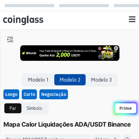
Modelo 1
Modelo 2
Modelo 3
Longo
Curto
Negociação
Par
Símbolo
Prime
Mapa Calor Liquidações ADA/USDT Binance