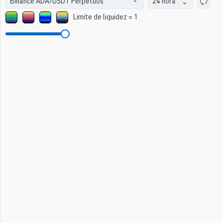
24 hora
Limite de liquidez
=
1