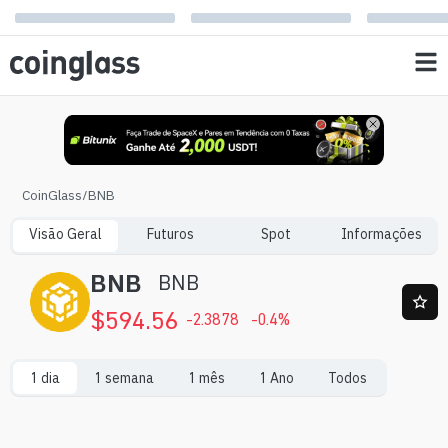
CoinGlass
/
BNB
Visão Geral
Futuros
Spot
Informações
BNB
BNB
$
594.56
-2.3878
-0.4
%
1 dia
1 semana
1 mês
1 Ano
Todos