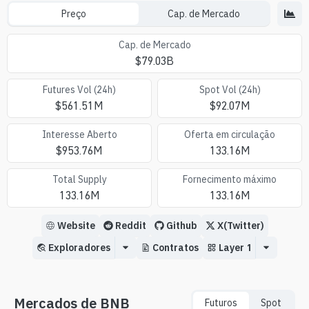
Preço
Cap. de Mercado
Cap. de Mercado
$
79.03B
Futures Vol (24h)
Spot Vol (24h)
$
561.51M
$
92.07M
Interesse Aberto
Oferta em circulação
$
953.76M
133.16M
Total Supply
Fornecimento máximo
133.16M
133.16M
Website
Reddit
Github
X(Twitter)
Exploradores
Contratos
Layer 1
Mercados de BNB
Futuros
Spot