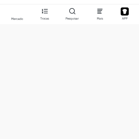
Trocas
Pesquisar
Mais
APP
Mercado
Sobre
Produtos
Sobre Nós
Stocks
Contate-nos
Legend
Isenção de responsabilidade
APP
Termos de Uso
API
Política de Privacidade
Gráfico
Mais
Doações
Centro de Aprendizado
BTC