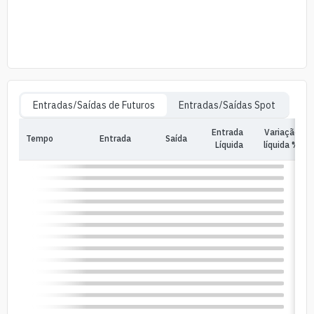
Entradas/Saídas de Futuros
Entradas/Saídas Spot
Entrada
Variação
Tempo
Entrada
Saída
In
Líquida
líquida %