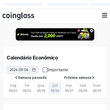
Calendário Econômico
Importante
Semana passada
Próxima semana
Seg
Ter
Qua
Qui
Sex
Sáb
Dom
08/03
08/04
08/05
08/06
08/07
08/08
08/09