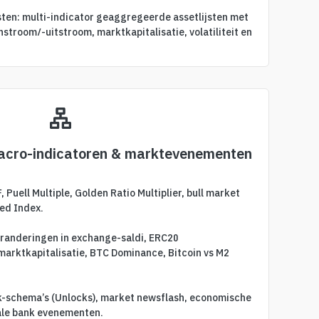
ten: multi-indicator geaggregeerde assetlijsten met
instroom/-uitstroom, marktkapitalisatie, volatiliteit en
macro-indicatoren & marktevenementen
Puell Multiple, Golden Ratio Multiplier, bull market
ed Index.
eranderingen in exchange-saldi, ERC20
marktkapitalisatie, BTC Dominance, Bitcoin vs M2
k-schema’s (Unlocks), market newsflash, economische
ale bank evenementen.