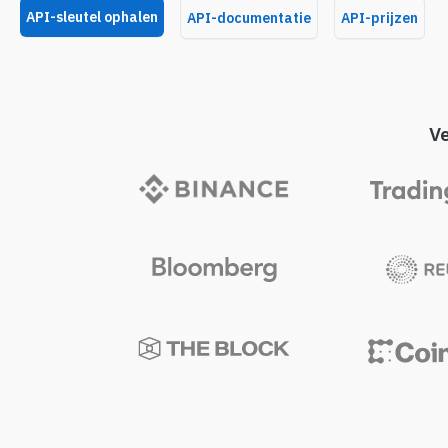
API-sleutel ophalen
API-documentatie
API-prijzen
V