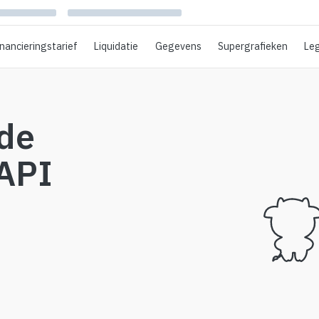
inancieringstarief
Liquidatie
Gegevens
Supergrafieken
Le
ide
API