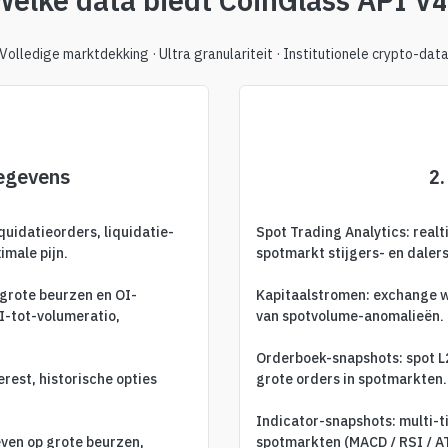
Welke data biedt CoinGlass API V4
Volledige marktdekking · Ultra granulariteit · Institutionele crypto-dat
gegevens
2
iquidatieorders, liquidatie-
Spot Trading Analytics: real
male pijn.
spotmarkt stijgers- en dalers
 grote beurzen en OI-
Kapitaalstromen: exchange wa
I-tot-volumeratio,
van spotvolume-anomalieën.
Orderboek-snapshots: spot L
erest, historische opties
grote orders in spotmarkten.
Indicator-snapshots: multi-t
even op grote beurzen,
spotmarkten (MACD / RSI / AT