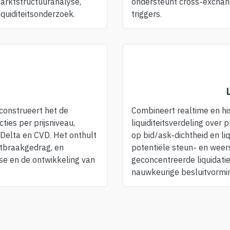
marktstructuuranalyse,
ondersteunt cross-exchang
quiditeitsonderzoek.
triggers.
construeert het de
Combineert realtime en h
ies per prijsniveau,
liquiditeitsverdeling over 
s Delta en CVD. Het onthult
op bid/ask-dichtheid en liqu
itbraakgedrag, en
potentiële steun- en weer
se en de ontwikkeling van
geconcentreerde liquidatie
nauwkeurige besluitvormi