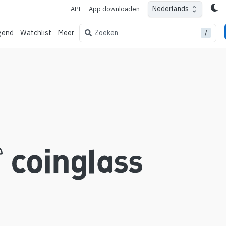
Nederlands
API
App downloaden
/
Zoeken
gend
Watchlist
Meer