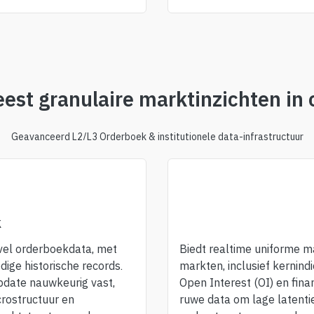
est granulaire marktinzichten in 
Geavanceerd L2/L3 Orderboek & institutionele data-infrastructuur
k
evel orderboekdata, met
Biedt realtime uniforme m
dige historische records.
markten, inclusief kernind
pdate nauwkeurig vast,
Open Interest (OI) en fina
rostructuur en
ruwe data om lage latenti