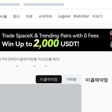
 비율
청산
자료
슈퍼차트
Legend
Watchlist
더보기
s Vol (24h)
미결제약정
총 자산
선물 페어
-
-
-
미결제약정
거래량
미결제약정