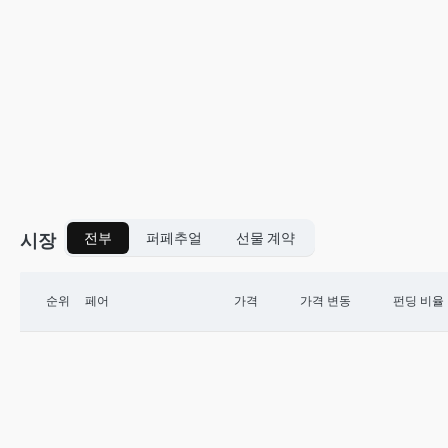
시장
전부
퍼페추얼
선물 계약
순위
페어
가격
가격 변동
펀딩 비율