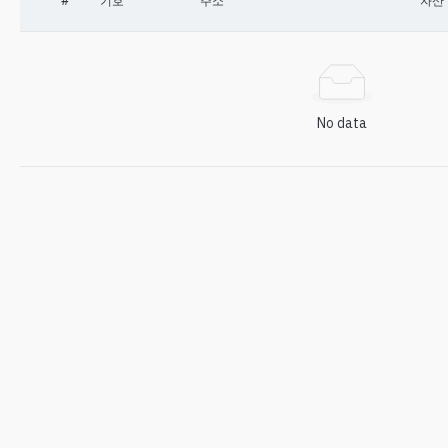
#
기호
주소
자산
No data