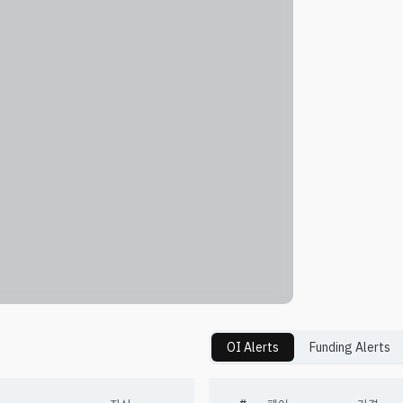
OI Alerts
Funding Alerts