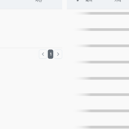
자산
#
페어
가격
1