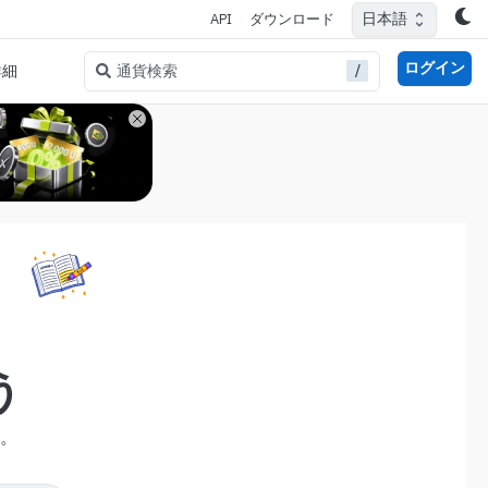
日本語
API
ダウンロード
ログイン
/
通貨検索
詳細
う
。