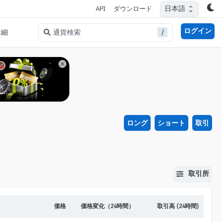
日本語
API
ダウンロード
ログイン
/
通貨検索
詳細
ロング
ショート
取引
取引所
価格
価格変化（24時間）
取引高 (24時間)