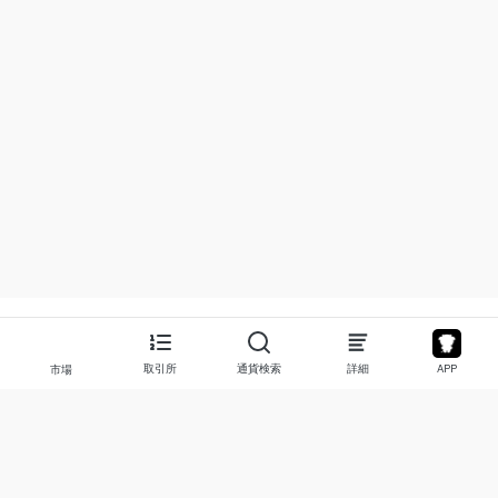
取引所
通貨検索
詳細
APP
市場
について
プロダクト
私たちについて
Stocks