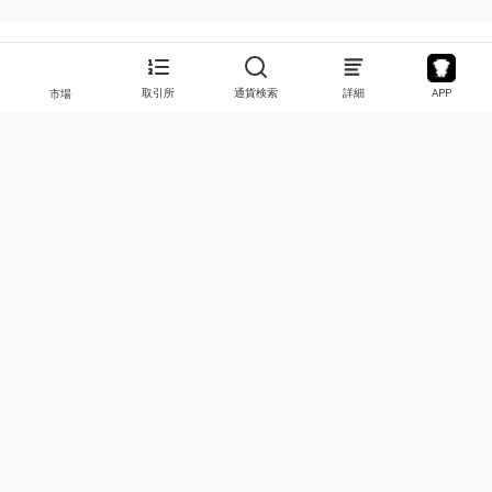
取引所
通貨検索
詳細
APP
市場
について
プロダクト
私たちについて
Stocks
お問い合わせ
Legend
免責事項
APP
利用規約
API
プライバシーポリシー
Chart
詳細
寄付
学習センター
BTC