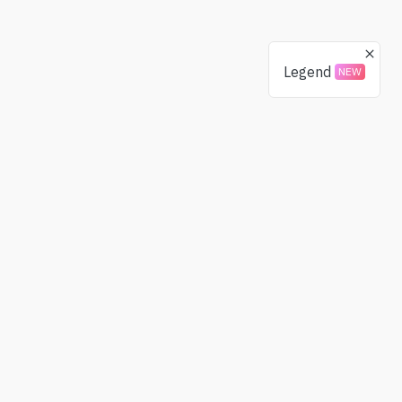
Legend
NEW
Donasi
Komunitas
BTC
X(Twitter)
ETH
Telegram
USDT