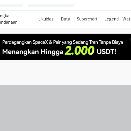
ingkat
Likuidasi
Data
Superchart
Legend
Watc
endanaan