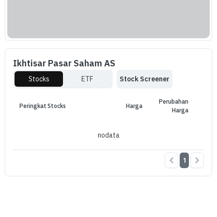
Ikhtisar Pasar Saham AS
Stocks
ETF
Stock Screener
Perubahan
Peringkat
Stocks
Harga
Nil
Harga
nodata
1