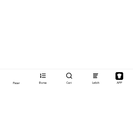
Bursa
Cari
Lebih
APP
Pasar
Tentang
Produk
Tentang Kami
Stocks
Hubungi Kami
Legend