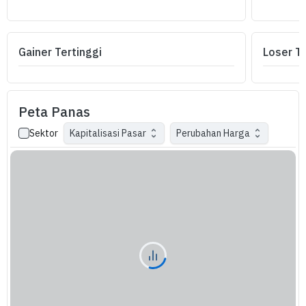
Gainer Tertinggi
Loser Te
Peta Panas
Kapitalisasi Pasar
Perubahan Harga
Sektor