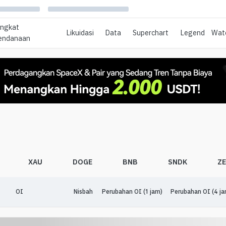
ingkat
Likuidasi
Data
Superchart
Legend
Watc
endanaan
XAU
DOGE
BNB
SNDK
Z
OI
Nisbah
Perubahan OI (1 jam)
Perubahan OI (4 ja