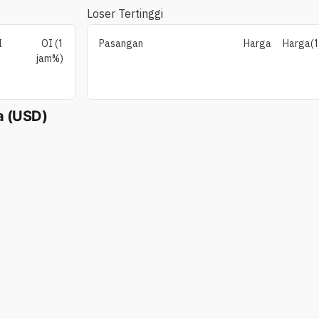
Loser Tertinggi
I
OI (1
Pasangan
Harga
Harga(
jam%)
a (USD)