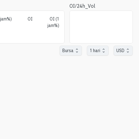
OI/24h_Vol
1jam%)
OI
OI (1
jam%)
Bursa
1 hari
USD