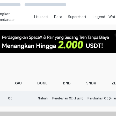
ingkat
Likuidasi
Data
Superchart
Legend
Watc
endanaan
XAU
DOGE
BNB
SNDK
Z
OI
Nisbah
Perubahan OI (1 jam)
Perubahan OI (4 ja