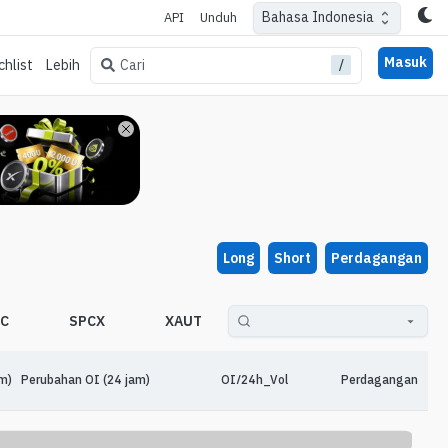
Bahasa Indonesia
API
Unduh
Masuk
/
Cari
hlist
Lebih
Long
Short
Perdagangan
EC
SPCX
XAUT
SKHYNIX
SP500
m)
Perubahan OI (24 jam)
OI/24h_Vol
Perdagangan