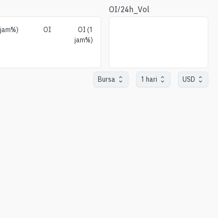
OI/24h_Vol
1jam%)
OI
OI (1
jam%)
Bursa
1 hari
USD