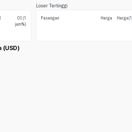
Loser Tertinggi
I
OI (1
Pasangan
Harga
Harga(
jam%)
a (USD)