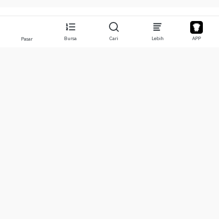
Bursa
Cari
Lebih
APP
Pasar
Tentang
Produk
Tentang Kami
Stocks
Hubungi Kami
Legend
Penyangkalan
APP
Syarat Penggunaan
API
Kebijakan Privasi
Chat
Lebih
Donasi
Pusat Pembelajaran
BTC