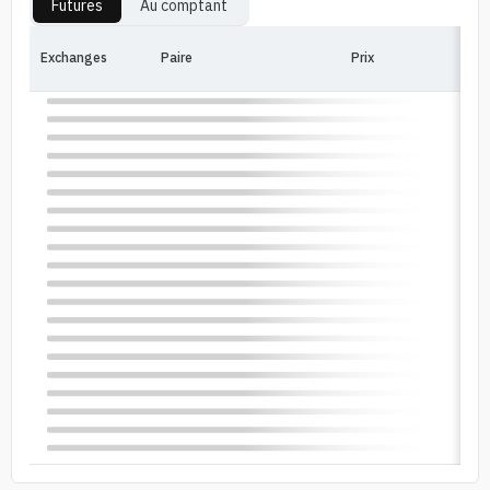
Futures
Au comptant
Exchanges
Paire
Prix
Pri