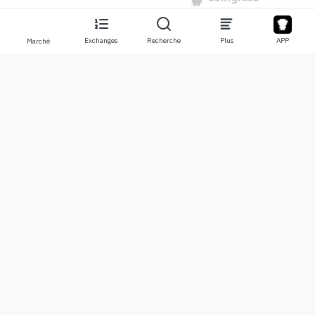
Exchanges
Recherche
Plus
APP
Marché
À propos
Produits
À propos de nous
Stocks
Nous contacter
Legend
Clause de non-responsabilité
APP
Conditions d'utilisation
API
Politique de confidentialité
Graphique
Plus
Dons
Centre d’apprentissage
BTC