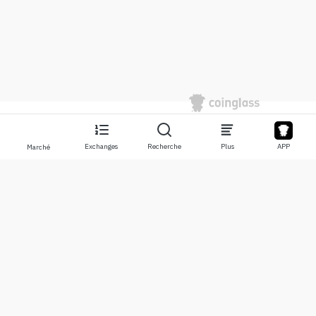
Exchanges
Recherche
Plus
APP
Marché
À propos
Produits
À propos de nous
Stocks
Nous contacter
Legend
Clause de non-responsabilité
APP
Conditions d'utilisation
API