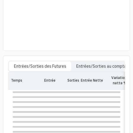
Entrées/Sorties des Futures
Entrées/Sorties au comptant
Variation
Temps
Entrée
Sorties
Entrée Nette
In
nette %