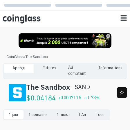
CoinGlass
/
The Sandbox
Au
Aperçu
Futures
Informations
comptant
The Sandbox
SAND
$
0.04184
+
0.0007115
+
1.73
%
1 jour
1 semaine
1 mois
1 An
Tous