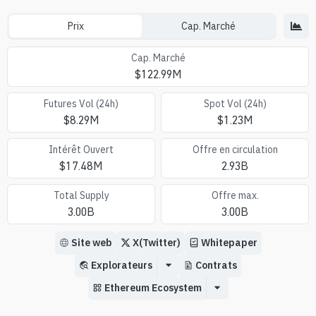
Prix
Cap. Marché
Cap. Marché
$
122.99M
Futures Vol (24h)
Spot Vol (24h)
$
8.29M
$
1.23M
Intérêt Ouvert
Offre en circulation
$
17.48M
2.93B
Total Supply
Offre max.
3.00B
3.00B
Site web
X(Twitter)
Whitepaper
Explorateurs
Contrats
Ethereum Ecosystem