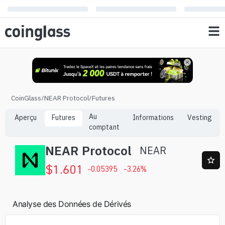
CoinGlass
/
NEAR Protocol
/
Futures
Au
Aperçu
Futures
Informations
Vesting
comptant
NEAR Protocol
NEAR
$
1.601
-0.05395
-3.26
%
Analyse des Données de Dérivés