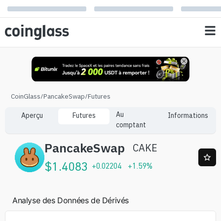
CoinGlass
/
PancakeSwap
/
Futures
Au
Aperçu
Futures
Informations
comptant
PancakeSwap
CAKE
$
1.4083
+
0.02204
+
1.59
%
Analyse des Données de Dérivés