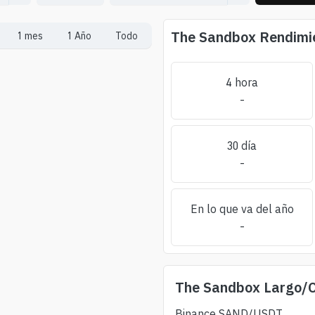
The Sandbox
Rendimie
1 mes
1 Año
Todo
4 hora
-
30 día
-
En lo que va del año
-
The Sandbox
Largo/C
Binance
SAND
/USDT