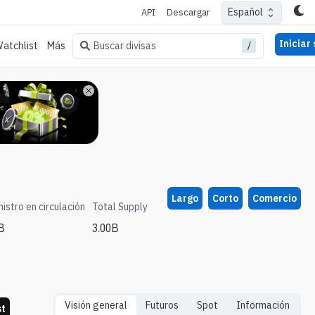
Español
API
Descargar
Iniciar
/
Buscar divisas
atchlist
Más
Largo
Corto
Comercio
istro en circulación
Total Supply
B
3.00B
Visión general
Futuros
Spot
Información
st