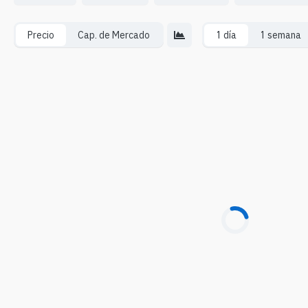
Precio
Cap. de Mercado
1 día
1 semana