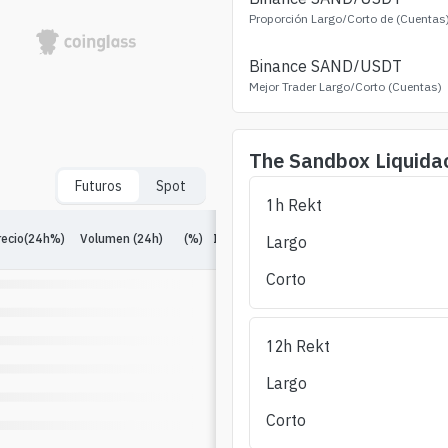
Proporción Largo/Corto de (Cuentas
Binance
SAND
/USDT
Mejor Trader Largo/Corto (Cuentas)
The Sandbox
Liquida
Futuros
Spot
1h Rekt
L
recio(24h%)
Volumen (24h)
(%)
Interés Abierto
(%)
Largo/Corto 24h
Largo
Corto
12h Rekt
Largo
Corto