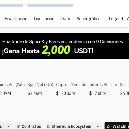
Financiación
Liquidación
Dato
Supergráficos
Legend
W
ures Vol (24h)
Spot Vol (24h)
Cap. de Mercado
Interés Abierto
Sumin
3.39M
$
2.66M
$
120.33M
$
17.00M
2.93
s
Contratos
Ethereum Ecosystem
Watchli