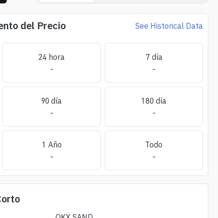
nto del Precio
See Historical Data
24 hora
7 día
-
-
90 día
180 día
-
-
1 Año
Todo
-
-
orto
OKX
SAND