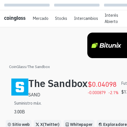
Interés
Mercado
Stocks
Intercambios
Abierto
CoinGlass
/
The Sandbox
The Sandbox
$
0.04098
Fut
$
1
-0.000879
-2.1
%
SAND
Suministro máx.
3.00B
Sitio web
X(Twitter)
Whitepaper
Exploradore