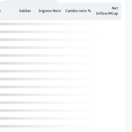
Net
o
Salidas
Ingreso Neto
Cambio neto %
Inflow/MCap