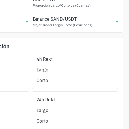
-
-
)
Proporción Largo/Corto de (Cuentas)
-
Binance
SAND
/USDT
-
Mejor Trader Largo/Corto (Posiciones)
ción
4h Rekt
iquidación Larga
Liquidación Corta
OI/24h_Vol
(%)
Liquidez ±1%
Largo
(24h)
(24h)
Corto
24h Rekt
Largo
Corto