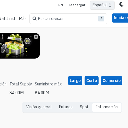
Español
API
Descargar
Iniciar
/
Buscar divisas
atchlist
Más
Largo
Corto
Comercio
ción
Total Supply
Suministro máx.
84.00M
84.00M
Visión general
Futuros
Spot
Información