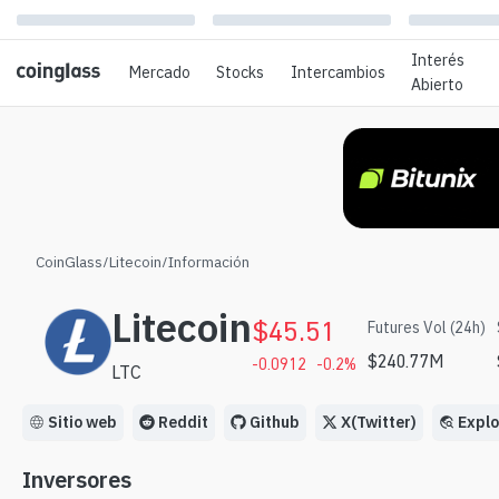
Interés
Mercado
Stocks
Intercambios
Abierto
CoinGlass
/
Litecoin
/
Información
Litecoin
$
45.51
Futures Vol (24h)
$
240.77M
-0.0912
-0.2
%
LTC
Sitio web
Reddit
Github
X(Twitter)
Expl
Inversores