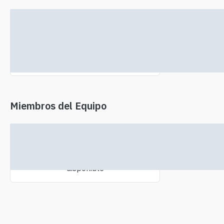
No se encontró información de
inversores
Miembros del Equipo
No hay información del equipo
disponible