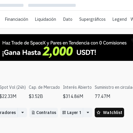
Financiación
Liquidación
Dato
Supergráficos
Legend
W
Spot Vol (24h)
Cap. de Mercado
Interés Abierto
Suministro en circula
$
22.33M
$
3.52B
$
314.86M
77.47M
oradores
Contratos
Layer 1
Watchlist