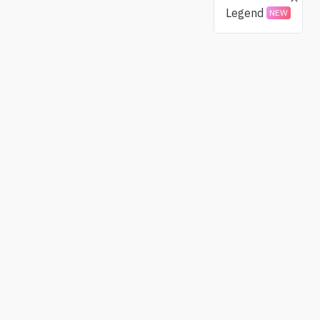
Legend
NEW
Donaciones
Comunidad
BTC
X(Twitter)
ETH
Telegram
USDT